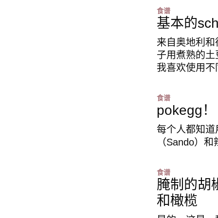
食谱
基本的schu
来自奥地利和
子用煮熟的土
我喜欢使用不同
食谱
pokegg！
每个人都知道
（Sando）
食谱
腌制的胡
和橄榄