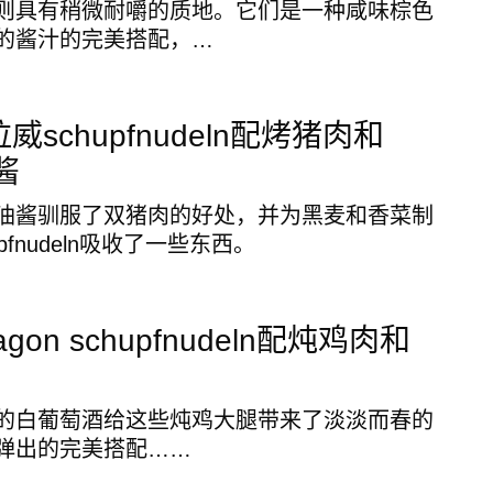
则具有稍微耐嚼的质地。它们是一种咸味棕色
的酱汁的完美搭配，…
拉威schupfnudeln配烤猪肉和
酱
油酱驯服了双猪肉的好处，并为黑麦和香菜制
pfnudeln吸收了一些东西。
rragon schupfnudeln配炖鸡肉和
的白葡萄酒给这些炖鸡大腿带来了淡淡而春的
弹出的完美搭配……