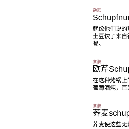
杂志
Schupfn
就像他们说的
土豆饺子来自
餐。
食谱
欧芹Schu
在这种烤锅上
葡萄酒炖，直
食谱
荞麦schu
荞麦使这些无麸