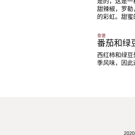
是的，这是一
甜辣椒，罗勒，大
的彩虹。甜蜜
食谱
番茄和绿
西红柿和绿豆
季风味，因此
202