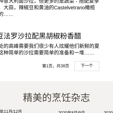
种意大利面沙拉，但更多的是蔬菜 - 搭配夏季
蒜，辣椒豆和黄油的Castelvetrano橄榄
的……
豆法罗沙拉配黑胡椒粉香醋
处的高峰需要我们很少有人炫耀他们新鲜的夏
这种简单的沙拉需要简单的准备和一堆……
下一个
第1页，共38页
精美的烹饪杂志
0年11月/12月
2020年8月/9月
202