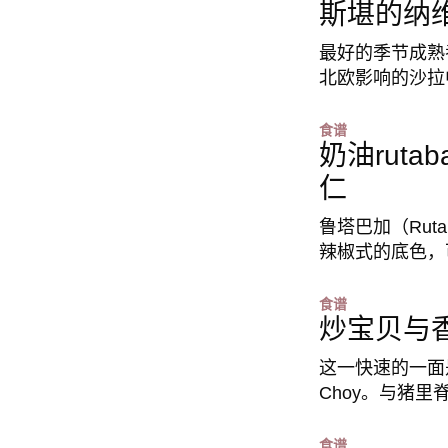
斯堪的纳
最好的季节成熟
北欧影响的沙拉
食谱
奶油rut
仁
鲁塔巴加（Rut
辣椒式的底色，
食谱
炒宝贝与
这一快速的一面
Choy。与猪
食谱