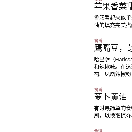
苹果香菜
香肠看起来似乎
油的填充完美搭
食谱
鹰嘴豆，
哈里萨（Hari
和辣椒味。在这
构。凤凰辣椒粉
食谱
萝卜黄油
有时最简单的食
刷，以换取掠夺
食谱