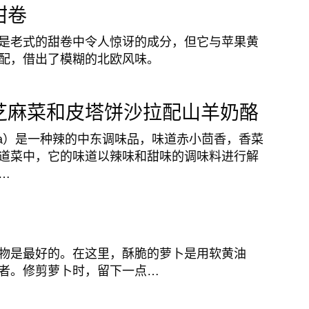
甜卷
是老式的甜卷中令人惊讶的成分，但它与苹果黄
配，借出了模糊的北欧风味。
芝麻菜和皮塔饼沙拉配山羊奶酪
ssa）是一种辣的中东调味品，味道赤小茴香，香菜
道菜中，它的味道以辣味和甜味的调味料进行解
…
物是最好的。在这里，酥脆的萝卜是用软黄油
者。修剪萝卜时，留下一点…